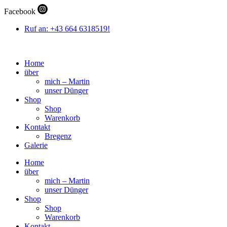
Zum
Facebook
Inhalt
wechseln
Ruf an: +43 664 6318519!
Home
über
mich – Martin
unser Dünger
Shop
Shop
Warenkorb
Kontakt
Bregenz
Galerie
Home
über
mich – Martin
unser Dünger
Shop
Shop
Warenkorb
Kontakt