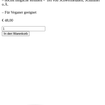
– höchst mögliche Reinheit – frei von Schwermetallen, Schimmel
o.Ä.
– Für Veganer geeignet
€
48,00
CBD-
Öl
In den Warenkorb
10ml
15%
Menge